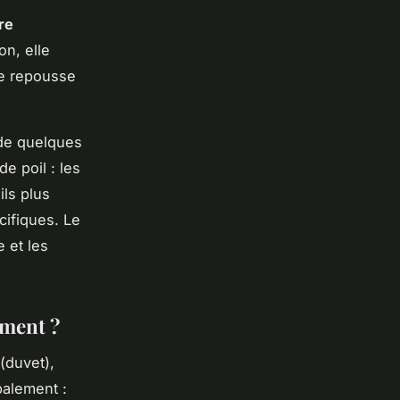
re
on, elle
de repousse
de quelques
e poil : les
ils plus
cifiques. Le
e et les
ement ?
(duvet),
palement :