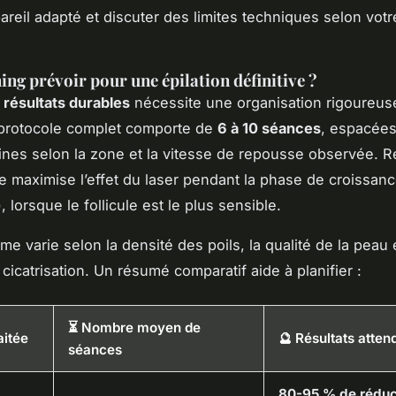
pareil adapté et discuter des limites techniques selon votr
ing prévoir pour une épilation définitive ?
s
résultats durables
nécessite une organisation rigoureus
 protocole complet comporte de
6 à 10 séances
, espacées
ines selon la zone et la vitesse de repousse observée. 
lle maximise l’effet du laser pendant la phase de croissanc
 lorsque le follicule est le plus sensible.
e varie selon la densité des poils, la qualité de la peau e
cicatrisation. Un résumé comparatif aide à planifier :
⏳ Nombre moyen de
aitée
🔮 Résultats atten
séances
80-95 % de réduc