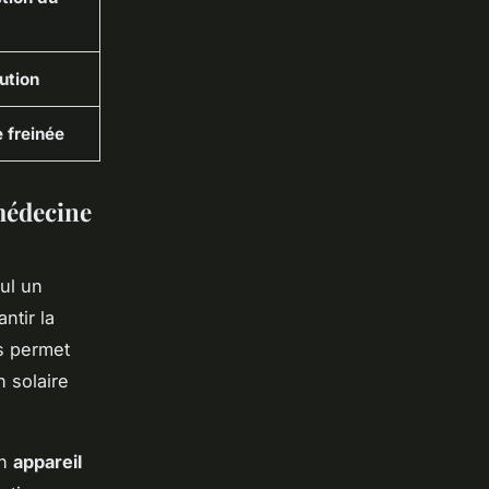
ution
 freinée
 médecine
ul un
ntir la
s permet
n solaire
un
appareil