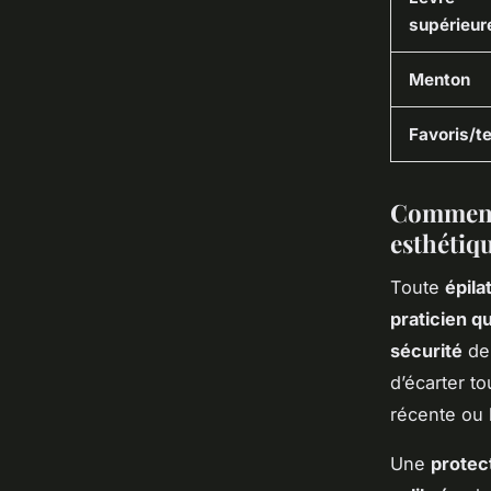
supérieur
Menton
Favoris/
Comment 
esthétiq
Toute
épila
praticien qu
sécurité
de 
d’écarter to
récente ou 
Une
protec