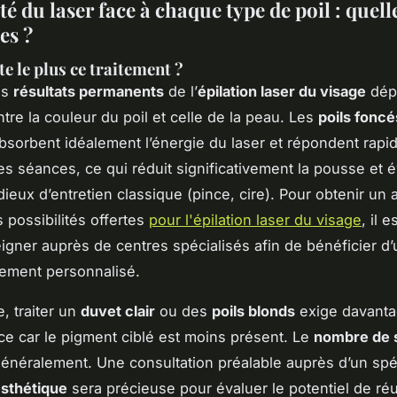
ité du laser face à chaque type de poil : quell
es ?
te le plus ce traitement ?
es
résultats permanents
de l’
épilation laser du visage
dép
tre la couleur du poil et celle de la peau. Les
poils foncé
bsorbent idéalement l’énergie du laser et répondent rap
es séances, ce qui réduit significativement la pousse et é
dieux d’entretien classique (pince, cire). Pour obtenir un
 possibilités offertes
pour l'épilation laser du visage
, il 
igner auprès de centres spécialisés afin de bénéficier d’
ment personnalisé.
, traiter un
duvet clair
ou des
poils blonds
exige davanta
e car le pigment ciblé est moins présent. Le
nombre de 
néralement. Une consultation préalable auprès d’un spéc
sthétique
sera précieuse pour évaluer le potentiel de réu