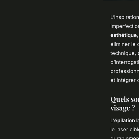
L’inspirati
imperfectio
esthétique
,
éliminer le
technique, 
d’interrogat
professionn
et intégrer
Quels so
visage ?
L’
épilation 
le laser cib
durablement