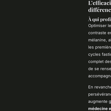
L’efficac
différenc
À qui profi
Optimiser l
contraste en
mélanine, a
les premièr
cycles fasti
complet des
de se rense
accompagne
En revanche
persévéranc
augmente gé
médecine e