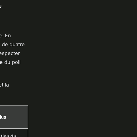
e
e. En
 de quatre
Respecter
e du poil
t la
dus
tion du