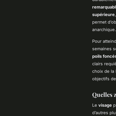
remarquabl
supérieure
permet d’ob
anarchique.
Pour attein
semaines s
poils foncé
clairs requ
choix de la 
objectifs d
Quelles z
Le
visage
pr
d’autres plu