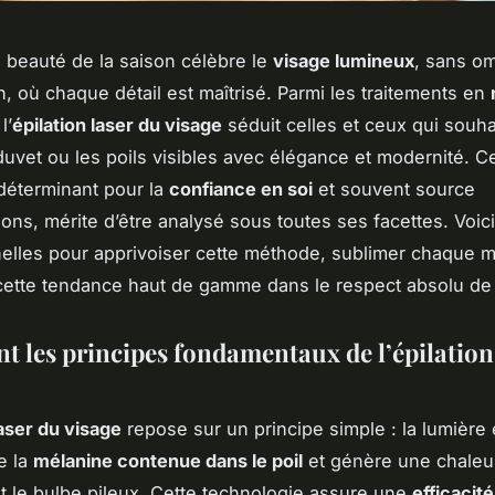
on beauté de la saison célèbre le
visage lumineux
, sans om
n, où chaque détail est maîtrisé. Parmi les traitements en
 l’
épilation laser du visage
séduit celles et ceux qui souha
 duvet ou les poils visibles avec élégance et modernité. C
déterminant pour la
confiance en soi
et souvent source
ions, mérite d’être analysé sous toutes ses facettes. Voici
elles pour apprivoiser cette méthode, sublimer chaque 
 cette tendance haut de gamme dans le respect absolu de
nt les principes fondamentaux de l’épilation
laser du visage
repose sur un principe simple : la lumière
le la
mélanine contenue dans le poil
et génère une chaleur
 le bulbe pileux. Cette technologie assure une
efficacité