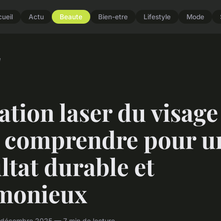
ueil
Actu
Beaute
Bien-etre
Lifestyle
Mode
e
ation laser du visage 
t comprendre pour u
ltat durable et
monieux
 décembre 2025 — 7 min de lecture