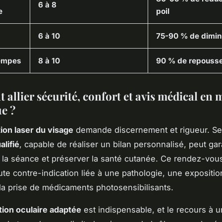
6 à 8
e
poil
6 à 10
75-90 % de dimin
tempes
8 à 10
90 % de repousse
allier sécurité, confort et avis médical en
ue ?
tion laser du visage
demande discernement et rigueur. Se
alifié
, capable de réaliser un bilan personnalisé, peut gara
la séance et préserver la santé cutanée. Ce rendez-vou
ute contre-indication liée à une pathologie, une expositio
la prise de médicaments photosensibilisants.
tion oculaire adaptée
est indispensable, et le recours à 