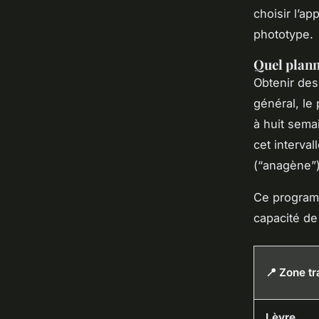
choisir l’ap
phototype.
Quel plann
Obtenir de
général, le
à huit sema
cet interva
(“anagène”),
Ce programm
capacité de 
📍 Zone tr
Lèvre