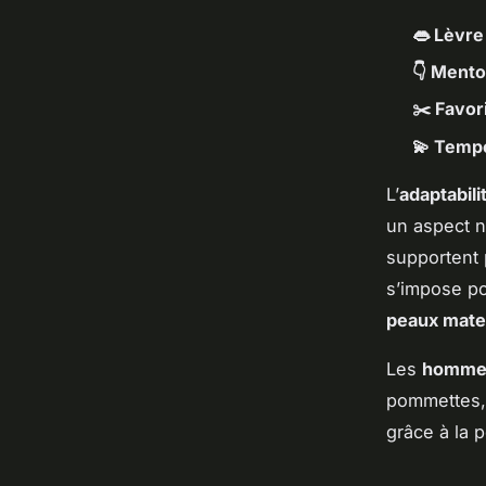
👄 Lèvre
👇 Ment
✂️ Favor
💫 Temp
L’
adaptabilit
un aspect n
supportent 
s’impose po
peaux mate
Les
homme
pommettes, 
grâce à la