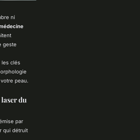
bre ni
médecine
itent
e geste
 les clés
morphologie
 votre peau.
 laser du
 émise par
 qui détruit