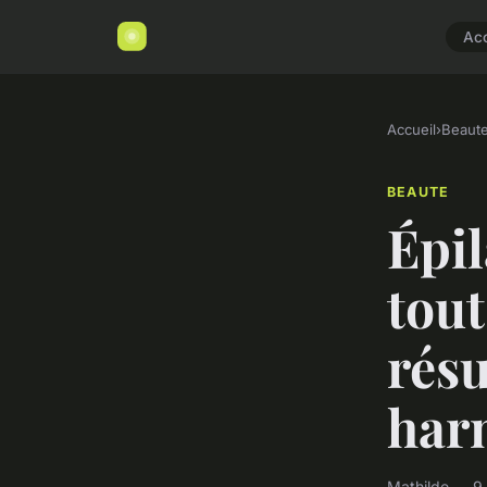
Acc
Accueil
›
Beaut
BEAUTE
Épil
tou
résu
har
Mathilde — 9