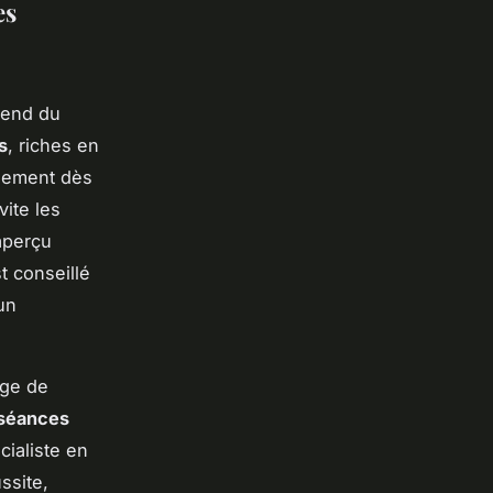
es
end du
s
, riches en
idement dès
vite les
 aperçu
est conseillé
un
ge de
séances
ialiste en
ssite,