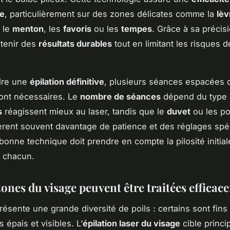
e
, particulièrement sur des zones délicates comme la
lèv
, le
menton
, les
favoris
ou les
tempes
. Grâce à sa précisi
tenir des
résultats durables
tout en limitant les risques 
dre une
épilation définitive
, plusieurs séances espacées 
ont nécessaires. Le
nombre de séances
dépend du type d
s
réagissent mieux au laser, tandis que le
duvet
ou les po
ièrent souvent davantage de patience et des réglages spé
bonne technique doit prendre en compte la pilosité initial
e chacun.
ones du visage peuvent être traitées efficac
ésente une grande diversité de poils : certains sont fins 
s épais et visibles. L’
épilation laser du visage
cible princi